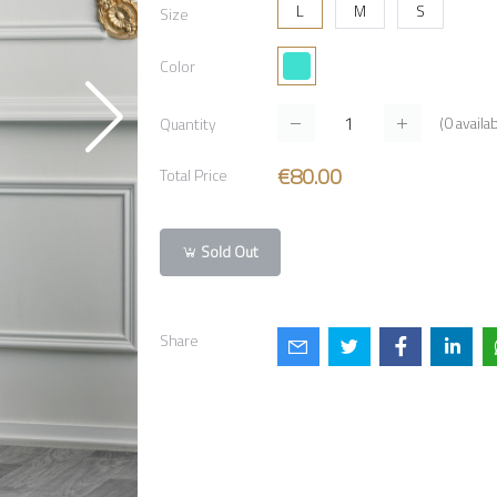
L
M
S
Size
Color
(
0
availab
Quantity
€80.00
Total Price
Sold Out
Share