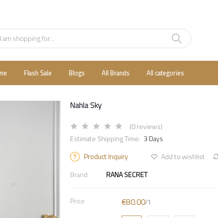
me
Flash Sale
Blogs
All Brands
All categories
Nahla Sky
(0 reviews)
Estimate Shipping Time:
3 Days
Product Inquiry
Add to wishlist
Brand
RANA SECRET
Price
€80.00
/1