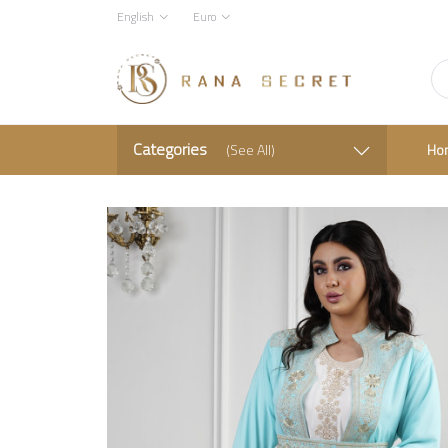
English
Euro
Categories
(See All)
Ho