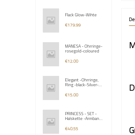
Flack Glow-Wihte
De
€179.99
M
MANESA - Ohrringe-
rosegold-coloured
€12.00
Elegant -Ohrringe,
D
Ring -black-Silver-
Coloured
€15.00
PRINCESS - SET -
Halskette -Armband
-Ohrringe Silver-
G
Coloured
€40.55