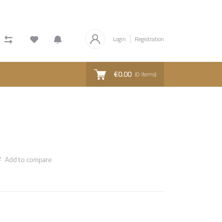
Login
Registration
€0.00
(
0
Items)
Add to compare