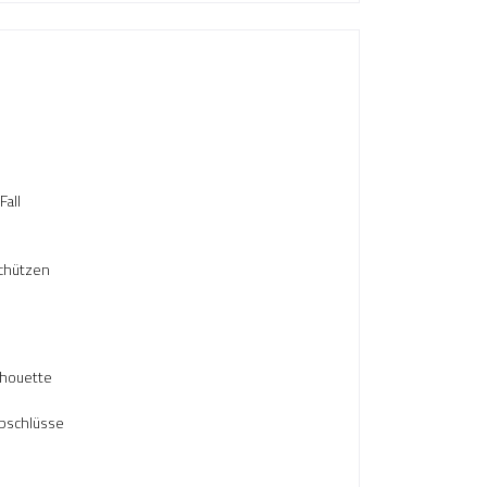
Fall
chützen
lhouette
bschlüsse