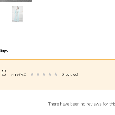
tings
0
(0 reviews)
out of 5.0
There have been no reviews for thi