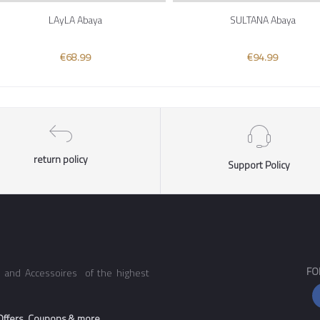
LAyLA Abaya
SULTANA Abaya
€68.99
€94.99
return policy
Support Policy
FO
e, and Accessoires of the highest
 Offers, Coupons & more