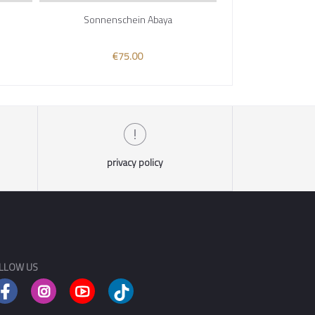
Sonnenschein Abaya
MODERN
€75.00
€79
privacy policy
LLOW US